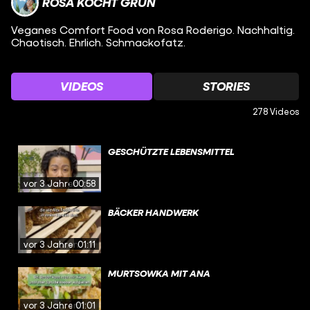
ROSA KOCHT GRÜN
Veganes Comfort Food von Rosa Roderigo. Nachhaltig.
Chaotisch. Ehrlich. Schmackofatz.
VIDEOS
STORIES
278 Videos
GESCHÜTZTE LEBENSMITTEL
vor 3 Jahren
00:58
BÄCKER HANDWERK
vor 3 Jahren
01:11
MURTSOWKA MIT ANA
vor 3 Jahren
01:01