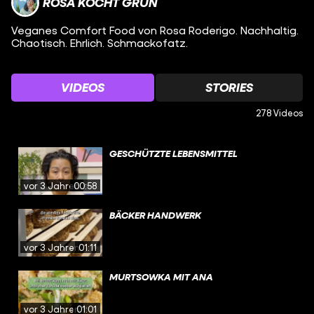
ROSA KOCHT GRÜN
Veganes Comfort Food von Rosa Roderigo. Nachhaltig.
Chaotisch. Ehrlich. Schmackofatz.
VIDEOS
STORIES
278 Videos
GESCHÜTZTE LEBENSMITTEL
vor 3 Jahren
00:58
BÄCKER HANDWERK
vor 3 Jahren
01:11
MURTSOWKA MIT ANA
vor 3 Jahren
01:01