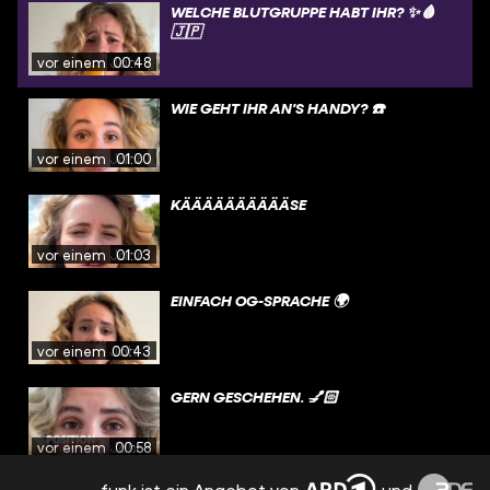
WELCHE BLUTGRUPPE HABT IHR? ✨🩸
🇯🇵
vor einem Jahr
00:48
WIE GEHT IHR AN'S HANDY? ☎️
vor einem Jahr
01:00
KÄÄÄÄÄÄÄÄÄÄSE
vor einem Jahr
01:03
EINFACH OG-SPRACHE 🌍
vor einem Jahr
00:43
GERN GESCHEHEN. 💅🏻
vor einem Jahr
00:58
funk ist ein Angebot von
und