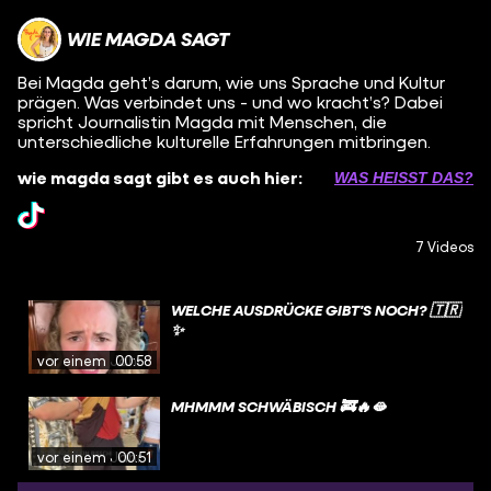
WIE MAGDA SAGT
Bei Magda geht’s darum, wie uns Sprache und Kultur
prägen. Was verbindet uns - und wo kracht’s? Dabei
spricht Journalistin Magda mit Menschen, die
unterschiedliche kulturelle Erfahrungen mitbringen.
wie magda sagt gibt es auch hier:
WAS HEISST DAS?
7 Videos
WELCHE AUSDRÜCKE GIBT'S NOCH? 🇹🇷
✨
vor einem Jahr
00:58
MHMMM SCHWÄBISCH 🚒🔥🫦
vor einem Jahr
00:51