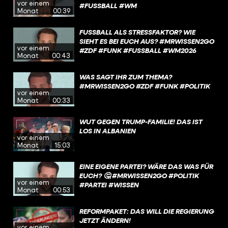
vor einem
#FUSSBALL #WM
Monat
00:39
FUSSBALL ALS STRESSFAKTOR? WIE S
IEHT ES BEI EUCH AUS? #MRWISSEN2GO #
vor einem
ZDF #FUNK #FUSSBALL #WM2026
Monat
00:43
WAS SAGT IHR ZUM THEMA?
#MRWISSEN2GO #ZDF #FUNK #POLITIK
vor einem
Monat
00:33
WUT GEGEN TRUMP-FAMILIE! DAS IST
LOS IN ALBANIEN
vor einem
Monat
15:03
EINE EIGENE PARTEI? WÄRE DAS WAS FÜR
EUCH? 🤔 #MRWISSEN2GO #POLITIK
vor einem
#PARTEI #WISSEN
Monat
00:53
REFORMPAKET: DAS WILL DIE REGIERUNG
JETZT ÄNDERN!
vor einem