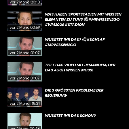
vor 2 Monaten
20:10
WAS HABEN SPORTSTADIEN MIT WEISSEN E
LEFANTEN ZU TUN? 🤔 #MRWISSEN2GO #
WM2026 #STADION
vor 2 Monaten
00:59
WUSSTET IHR DAS? 🤔 #SCHLAF
#MRWISSEN2GO
vor 2 Monaten
01:07
TEILT DAS VIDEO MIT JEMANDEM, DER
DAS AUCH WISSEN MUSS!
vor 2 Monaten
01:07
DIE 3 GRÖSSTEN PROBLEME DER R
EGIERUNG
vor 2 Monaten
18:31
WUSSTET IHR DAS SCHON?
vor 2 Monaten
00:46