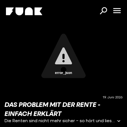
error_json
19. Juni 2026
DAS PROBLEM MIT DER RENTE -
EINFACH ERKLÄRT
Die Renten sind nicht mehr sicher – so hört und liest man es immer wieder. Betroffen seien besonders diejenigen, die in 30 oder 40 Jahren in Rente gehen. Aber: Wo liegt das Problem eigentlich genau? Und welche Lösungsmöglichkeiten werden diskutiert? Darum geht es in diesem Video.