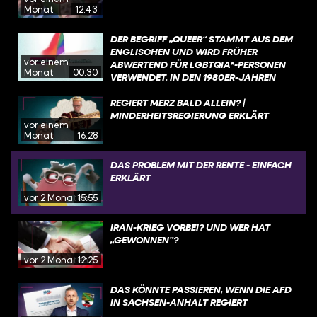
Monat
12:43
DER BEGRIFF „QUEER“ STAMMT AUS DEM
ENGLISCHEN UND WIRD FRÜHER
vor einem
ABWERTEND FÜR LGBTQIA*-PERSONEN
Monat
00:30
VERWENDET. IN DEN 1980ER-JAHREN
EROBERT SICH DIE COMMUNITY DEN
BEGRIFF ZURÜCK. HEUTE IST „QUEER“ FÜR
REGIERT MERZ BALD ALLEIN? |
VIELE EIN SAMMELBEGRIFF FÜR
MINDERHEITSREGIERUNG ERKLÄRT
vor einem
MENSCHEN, DIE NICHT HETEROSEXUELL
Monat
16:28
SIND ODER SICH NICHT MIT DEM BEI DER
GEBURT ZUGEWIESENEN GESCHLECHT
DAS PROBLEM MIT DER RENTE - EINFACH
IDENTIFIZIEREN.
ERKLÄRT
vor 2 Monaten
15:55
IRAN-KRIEG VORBEI? UND WER HAT
„GEWONNEN”?
vor 2 Monaten
12:25
DAS KÖNNTE PASSIEREN, WENN DIE AFD
IN SACHSEN-ANHALT REGIERT