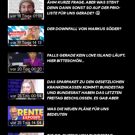
ÄHM KURZE FRAGE, ABER WAS STEHT
DENN DANN SONST SO AUF DER PRIO-
LISTE FÜR UNS GERADE? 🤔
vor 18 Tagen
01:01
DER DOWNFALL VON MARKUS SÖDER?
vor 19 Tagen
14:13
FALLS GERADE KEIN LOVE ISLAND LÄUFT,
HIER BITTESCHÖN...
vor 20 Tagen
00:20
DAS SPARPAKET ZU DEN GESETZLICHEN
KRANKENKASSEN KOMMT! BUNDESTAG
UND BUNDESRAT HABEN DAS LETZTEN
vor 25 Tagen
00:54
FREITAG BESCHLOSSEN. ES GAB ABER
VIEL GEGENWIND, VOR ALLEM DIE
ÄNDERUNGEN BEI DER PSYCHOTHERAPIE
WAS DIE NEUEN PLÄNE FÜR UNS
WURDEN SCHARF KRITISIERT. DIE
BEDEUTEN
REGIERUNG MÖCHTE NACH DER
vor 25 Tagen
14:54
SOMMERPAUSE JETZT ÜBER
SONDERREGELUNGEN SPRECHEN, DIE