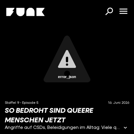
error_json
Staffel 9 - Episode 5
16. Juni 2026
SO BEDROHT SIND QUEERE
MENSCHEN JETZT
Angriffe auf CSDs, Beleidigungen im Alltag: Viele queere Menschen sagen, wie sicher sie sich fühlen, hätte sich bundesweit in den letzten Jahren verändert. Wir schauen auf Zahlen vom Bundeskriminalamt und allen 16 Landeskriminalämtern, sprechen mit Betroffenen darüber, was die Gewalt an ihrem Verhalten ändert und fragen die Verantwortlichen in der Politik: Was tun sie, um queere Menschen zu schützen? Unsere Quellen findet ihr hier: https://www.funk.net/channel/die-da-oben-12030?document=pride2026 Im Bundestag ist Feuer drin – aber kaum einer bekommt mit, was DIE DA OBEN! so treiben. Wir informieren euch über hitzige Debatten aus dem Parlament und liefern euch die Highlights aus dem Zentrum der Macht. Uns gibt es auch auf Instagram (https://www.instagram.com/die.da.oben/) und TikTok (https://www.tiktok.com/@die.da.oben). Autorin: Eva Heiligensetzer Redaktionsleitung: Julika Kott Redaktion (funk): Fabien Meier, Andrej Reisin Kamera & Ton: Niklas Nagel, Jan Boroewitsch Schnitt: Chris Krätzmann Motion und Graphic Design: Luka Leesker Hyperbole Medien GmbH produziert DIE DA OBEN! für funk. funk ist ein Gemeinschaftsangebot der Arbeitsgemeinschaft der Rundfunkanstalten der Bundesrepublik Deutschland (ARD) und des Zweiten Deutschen Fernsehens (ZDF). funk hat auf die datenschutzrechtlichen Bestimmungen dieser Plattform sowie die Erhebung, Analyse und Nutzung von Userdaten keinen Einfluss. Im Rahmen unserer Möglichkeiten gehen wir mit der größten Sensibilität mit Deinen Daten um. Weitere Informationen zum Thema Datenschutz findest Du auf unserer Website: https://www.funk.net/datenschutz YEAH! Wir gehören auch zu #funk. Schaut da mal rein: YouTube: / https://www.youtube.com/@sag_mal Instagram: / https://www.instagram.com/funk/ TikTok: / https://www.tiktok.com/@funk