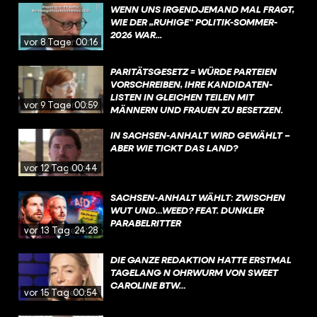
WENN UNS IRGENDJEMAND MAL FRAGT,
WIE DER „RUHIGE“ POLITIK-SOMMER-
2026 WAR...
vor 8 Tagen
00:16
PARITÄTSGESETZ = WÜRDE PARTEIEN
VORSCHREIBEN, IHRE KANDIDATEN-
LISTEN IN GLEICHEN TEILEN MIT
vor 9 Tagen
00:59
MÄNNERN UND FRAUEN ZU BESETZEN.
DIESE VORGABE IST UMSTRITTEN, WEIL
SIE NACH ANSICHT EINIGER
IN SACHSEN-ANHALT WIRD GEWÄHLT –
STAATSRECHTLER DIE PARTEIEN IN IHREM
ABER WIE TICKT DAS LAND?
VON DER VERFASSUNG GARANTIERTEN
vor 12 Tagen
00:44
RECHT EINSCHRÄNKE, KANDIDATEN UND
KANDIDATINNEN FREI AUFZUSTELLEN.
SACHSEN-ANHALT WÄHLT: ZWISCHEN
WUT UND…WEED? FEAT. DUNKLER
PARABELRITTER
vor 13 Tagen
24:28
DIE GANZE REDAKTION HATTE ERSTMAL
TAGELANG N OHRWURM VON SWEET
CAROLINE BTW…
vor 15 Tagen
00:54