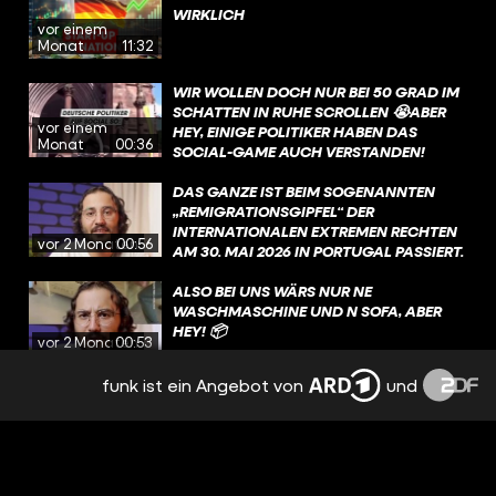
WIRKLICH
vor einem
Monat
11:32
WIR WOLLEN DOCH NUR BEI 50 GRAD IM
SCHATTEN IN RUHE SCROLLEN 😭ABER
vor einem
HEY, EINIGE POLITIKER HABEN DAS
Monat
00:36
SOCIAL-GAME AUCH VERSTANDEN!
DAS GANZE IST BEIM SOGENANNTEN
„REMIGRATIONSGIPFEL“ DER
INTERNATIONALEN EXTREMEN RECHTEN
vor 2 Monaten
00:56
AM 30. MAI 2026 IN PORTUGAL PASSIERT.
GEPLANT WURDE DAS EVENT UNTER
ANDEREM VON MARTIN SELLNER, EINEM
ALSO BEI UNS WÄRS NUR NE
RECHTSEXTREMEN AKTIVISTEN AUS
WASCHMASCHINE UND N SOFA, ABER
ÖSTERREICH.
HEY! 📦
vor 2 Monaten
00:53
funk ist ein Angebot von
und
WAS TIPPT IHR? DER BUNDESTAG IST AUF
JEDEN FALL READY… ⚽️
vor 2 Monaten
00:44
FÜHLT SICH DIE ZUKUNFT IN