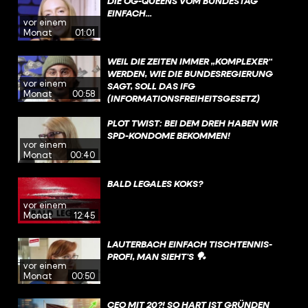
DIE OG-QUEENS VOM BUNDESTAG
DAS GESETZ EIN BISSCHEN LOCKERN
EINFACH...
SOLLEN – IM FOKUS STEHEN DA AUCH
vor einem
KINDER UND JUGENDLICHE.
Monat
01:01
WEIL DIE ZEITEN IMMER „KOMPLEXER“
WERDEN, WIE DIE BUNDESREGIERUNG
vor einem
SAGT, SOLL DAS IFG
Monat
00:58
(INFORMATIONSFREIHEITSGESETZ)
GEÄNDERT WERDEN. INSBESONDERE DIE
BEREICHE „KRITISCHE INFRASTRUKTUR,
PLOT TWIST: BEI DEM DREH HABEN WIR
SPIONAGEABWEHR,
SPD-KONDOME BEKOMMEN!
vor einem
TERRORISMUSBEKÄMPFUNG (UND)
Monat
00:40
WISSENSCHAFTLICHEN FORSCHUNG“
SOLL SO MEHR GESCHÜTZT WERDEN.
BALD LEGALES KOKS?
vor einem
Monat
12:45
LAUTERBACH EINFACH TISCHTENNIS-
PROFI, MAN SIEHT’S 🏓
vor einem
Monat
00:50
CEO MIT 20?! SO HART IST GRÜNDEN