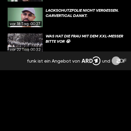
LACKSCHUTZFOLIE NICHT VERGESSEN.
CARVERTICAL DANKT.
vor 18 Tagen
00:27
WAS HAT DIE FRAU MIT DEM XXL-MESSER
BITTE VOR 😭
vor 22 Tagen
00:32
funk ist ein Angebot von
und
USA WIRKLICH ANDERE WELT
vor 24 Tagen
00:44
SEIN SCHUTZENGEL HAT AN DEM TAG
ÜBERSTUNDEN GEMACHT 😇
vor 25 Tagen
00:55
HATTET IHR DIESE WOCHE AUCH MIESEN
POST SPLASH DOWNER
vor einem
Monat
00:11