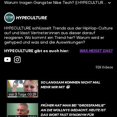
Warum tragen Gangster Nike Tech? || HYPECULTURE m
HYPECULTURE
HYPECULTURE schlüsselt Trends aus der HipHop-Culture
auf und lässt Vertreter:innen aus dieser darauf
reagieren. Wo kommt ein Trend her? Warum wird er
gehyped und was sind die Auswirkungen?
HYPECULTURE gibt es auch hier:
WAS HEISST DAS?
926 Videos
SO LANGSAM KOMMEN NICHT MAL
MEHR WIR MIT 😭
vor 3 Tagen
00:29
FRÜHER HAT MAN BEI "GROSSFAMILIE" A
N DIE WOLLNYS GEDACHT. HEUTE IST D
AS WORT FAST SYNONYM FÜR O