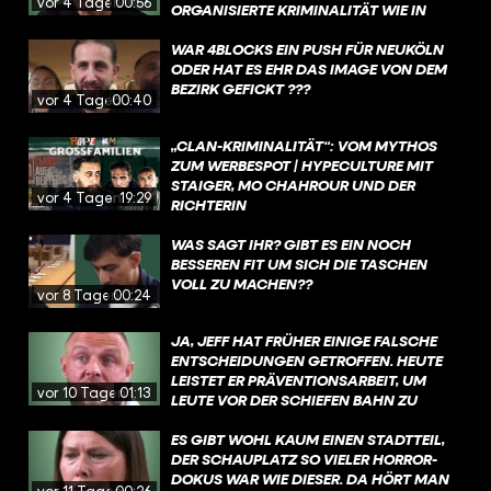
vor 4 Tagen
00:56
RGANISIERTE KRIMINALITÄT WIE IN M
AFIA-FILMEN. DABEI MACHT "
CLANKRIMINALITÄT" NICHT MAL EINEN H
WAR 4BLOCKS EIN PUSH FÜR NEUKÖLN
ALBEN PROZENT DER BERLINER S
ODER HAT ES EHR DAS IMAGE VON DEM
TRAFTATEN AUS.
BEZIRK GEFICKT ???
vor 4 Tagen
00:40
„CLAN-KRIMINALITÄT“: VOM MYTHOS
ZUM WERBESPOT | HYPECULTURE MIT
STAIGER, MO CHAHROUR UND DER
vor 4 Tagen
19:29
RICHTERIN
WAS SAGT IHR? GIBT ES EIN NOCH
BESSEREN FIT UM SICH DIE TASCHEN
VOLL ZU MACHEN??
vor 8 Tagen
00:24
JA, JEFF HAT FRÜHER EINIGE FALSCHE
ENTSCHEIDUNGEN GETROFFEN. HEUTE
LEISTET ER PRÄVENTIONSARBEIT, UM
vor 10 Tagen
01:13
LEUTE VOR DER SCHIEFEN BAHN ZU
BEWAHREN.
ES GIBT WOHL KAUM EINEN STADTTEIL,
DER SCHAUPLATZ SO VIELER HORROR-
DOKUS WAR WIE DIESER. DA HÖRT MAN
vor 11 Tagen
00:26