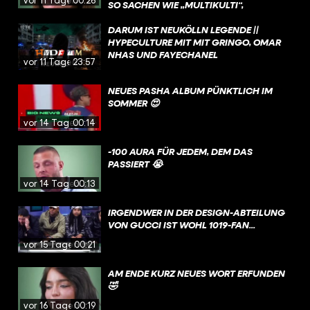
SO SACHEN WIE „MULTIKULTI“,
„PARALLELGESELLSCHAFT“ UND
„KRIMINELLE CLANS“. NEIN, WIR MEINEN
DARUM IST NEUKÖLLN LEGENDE ||
NICHT CASTROP-RAUXEL, SONDERN
HYPECULTURE MIT MIT GRINGO, OMAR
BERLIN NEUKÖLLN. ABER WIE VIEL
NHAS UND FAYECHANEL
vor 11 Tagen
23:57
WAHRES STECKT WIRKLICH IN DIESEN
DOKUS? UND WARUM IST NEUKÖLLN
NEUES PASHA ALBUM PÜNKTLICH IM
IRGENDWIE TROTZDEM DER COOLSTE
SOMMER 😍
STADTTEIL BERLINS?
vor 14 Tagen
00:14
-100 AURA FÜR JEDEM, DEM DAS
PASSIERT 😭
vor 14 Tagen
00:13
IRGENDWER IN DER DESIGN-ABTEILUNG
VON GUCCI IST WOHL 1019-FAN...
vor 15 Tagen
00:21
AM ENDE KURZ NEUES WORT ERFUNDEN
🤣
vor 16 Tagen
00:19