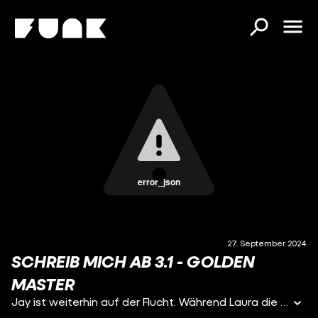
error_json
27. September 2024
SCHREIB MICH AB 3.1 - GOLDEN
MASTER
Jay ist weiterhin auf der Flucht. Während Laura die Geschehnisse in ihrem neuen Podcast verarbeitet, sind die beiden Neuen in der Klasse das höchste Maß an Aufregung, das Mo noch in seinem Leben will. Doch vor der Vergangenheit wegzulaufen hilft nicht, denn sie holt mit großen Schritten auf.