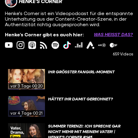
HENKE’S CORNER
Henke's Corner ist ein Videopodcast für die entspannte
Unterhaltung aus der Content-Creator-Szene, in der
Authentizität richtig ausgesprochen wird.
Henke’s Corner gibt es auch hier:
WAS HEISST DAS?
659 Videos
IHR GRÖSSTER FANGIRL-MOMENT
vor 3 Tagen
00:20
HÄTTET IHR DAMIT GERECHNET?
vor 4 Tagen
00:21
SUMMER TERENZI: ICH SPRECHE GAR
NICHT MEHR MIT MEINEM VATER! |
HENKE'S CORNER #145