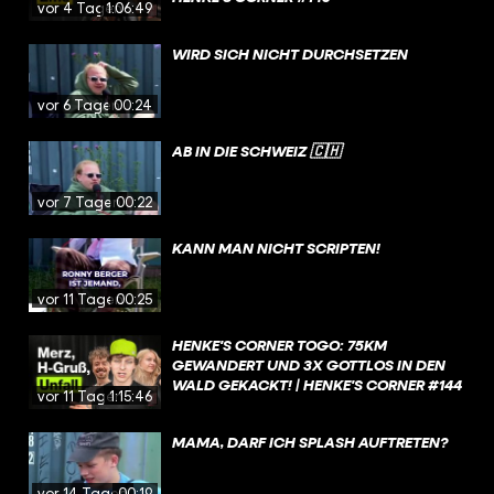
vor 4 Tagen
1:06:49
WIRD SICH NICHT DURCHSETZEN
vor 6 Tagen
00:24
AB IN DIE SCHWEIZ 🇨🇭
vor 7 Tagen
00:22
KANN MAN NICHT SCRIPTEN!
vor 11 Tagen
00:25
HENKE'S CORNER TOGO: 75KM
GEWANDERT UND 3X GOTTLOS IN DEN
WALD GEKACKT! | HENKE'S CORNER #144
vor 11 Tagen
1:15:46
MAMA, DARF ICH SPLASH AUFTRETEN?
vor 14 Tagen
00:19