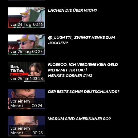
LACHEN DIE ÜBER MICH?
vor 24 Tagen
00:16
@_LUGATTI_ ZWINGT HENKE ZUM
JOGGEN?
vor 25 Tagen
00:27
FLOBROO: ICH VERDIENE KEIN GELD
MEHR MIT TIKTOK! |
HENKE'S CORNER #142
vor 25 Tagen
1:03:28
DER BESTE SCHIRI DEUTSCHLANDS?
vor einem
Monat
00:24
WARUM SIND AMERIKANER SO?
vor einem
Monat
00:25