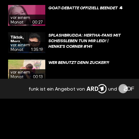
GOAT-DEBATTE OFFIZIELL BEENDET 🐐
vor einem
Monat
00:27
SPLASHBRUDDA: HERTHA-FANS MIT
SCHEISSLEBEN TUN MIR LEID! | H
vor einem
ENKE'S CORNER #141
Monat
1:35:19
WER BENUTZT DENN ZUCKER?!
vor einem
Monat
00:13
funk ist ein Angebot von
und
JEDER WEISS, DASS ICH DEUTSCH BIN!
vor einem
Monat
00:19
JÜRGEN IST DER GOAT 🐐
vor einem
Monat
00:33