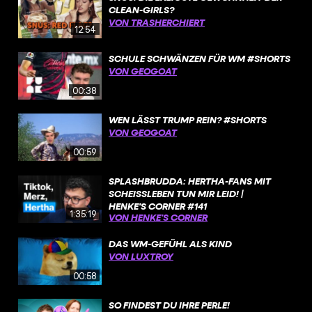
CLEAN-GIRLS?
VON TRASHERCHIERT
12:54
SCHULE SCHWÄNZEN FÜR WM #SHORTS
VON GEOGOAT
00:38
WEN LÄSST TRUMP REIN? #SHORTS
VON GEOGOAT
00:59
SPLASHBRUDDA: HERTHA-FANS MIT
SCHEISSLEBEN TUN MIR LEID! | H
ENKE'S CORNER #141
1:35:19
VON HENKE’S CORNER
DAS WM-GEFÜHL ALS KIND
VON LUXTROY
00:58
SO FINDEST DU IHRE PERLE!