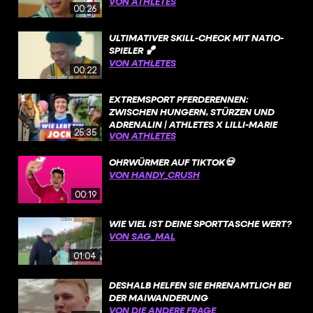
VON ATHLETES
00:26
ULTIMATIVER SKILL-CHECK MIT NATIO-
SPIELER 🏀
VON ATHLETES
00:22
EXTREMSPORT PFERDERENNEN:
ZWISCHEN HUNGERN, STÜRZEN UND
ADRENALIN | ATHLETES X LILLI-MARIE
25:35
VON ATHLETES
ENGELS
OHRWÜRMER AUF TIKTOK💀
VON HANDY_CRUSH
00:19
WIE VIEL IST DEINE SPORTTASCHE WERT?
VON SAG_MAL
01:04
DESHALB HELFEN SIE EHRENAMTLICH BEI
DER MAIWANDERUNG
VON DIE ANDERE FRAGE