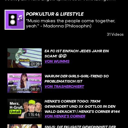
POPKULTUR & LIFESTYLE
"Music makes the people come together,
yeah." - Madonna (Philosophin)
31 Videos
EA FC IST EINFACH JEDES JAHR EIN
SCAM! 🤬😡
VON WUMMS
01:28
WARUM DER GIRLS-GIRL-TREND SO
PROBLEMATISCH IST
VON TRASHERCHIERT
08:31
HENKE'S CORNER TOGO: 75KM
GEWANDERT UND 3X GOTTLOS IN DEN
WALD GEKACKT! | HENKE'S CORNER #144
1:15:46
VON HENKE’S CORNER
SNUS: DIE EKLIGSTE GEWOHNHEIT DER