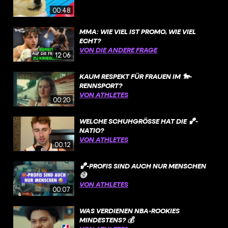
00:48
MMA: WIE VIEL IST PROMO, WIE VIEL
ECHT?
VON DIE ANDERE FRAGE
12:06
KAUM RESPEKT FÜR FRAUEN IM 🐎-
RENNSPORT?
VON ATHLETES
00:20
WELCHE SCHUHGRÖSSE HAT DIE 🏀-N
ATIO?
VON ATHLETES
00:12
🏀-PROFIS SIND AUCH NUR MENSCHEN
😅
VON ATHLETES
00:07
WAS VERDIENEN NBA-ROOKIES
MINDESTENS? 💰