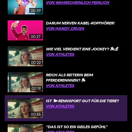
VON WAHRSCHEINLICH PEINLICH
00:39
DARUM NERVEN KABEL-KOPFHÖRER!
VON HANDY_CRUSH
00:27
WIE VIEL VERDIENT EINE JOCKEY? 🏇💰
VON ATHLETES
00:22
REICH ALS REITERIN BEIM
PFERDERENNNEN? 🏇
VON ATHLETES
00:19
IST 🐎-RENNSPORT GUT FÜR DIE TIERE?
VON ATHLETES
00:35
"DAS IST SO EIN GEILES GEFÜHL"
VON ATHLETES