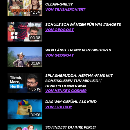
CLEAN-GIRLS?
VON TRASHERCHIERT
12:54
SCHULE SCHWÄNZEN FÜR WM #SHORTS
VON GEOGOAT
00:38
WEN LÄSST TRUMP REIN? #SHORTS
VON GEOGOAT
00:59
SPLASHBRUDDA: HERTHA-FANS MIT
SCHEISSLEBEN TUN MIR LEID! | H
ENKE'S CORNER #141
1:35:19
VON HENKE’S CORNER
DAS WM-GEFÜHL ALS KIND
VON LUXTROY
00:58
SO FINDEST DU IHRE PERLE!