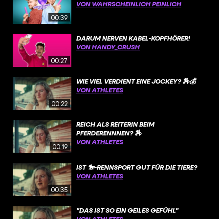
VON WAHRSCHEINLICH PEINLICH
00:39
DARUM NERVEN KABEL-KOPFHÖRER!
VON HANDY_CRUSH
00:27
WIE VIEL VERDIENT EINE JOCKEY? 🏇💰
VON ATHLETES
00:22
REICH ALS REITERIN BEIM
PFERDERENNNEN? 🏇
VON ATHLETES
00:19
IST 🐎-RENNSPORT GUT FÜR DIE TIERE?
VON ATHLETES
00:35
"DAS IST SO EIN GEILES GEFÜHL"
VON ATHLETES