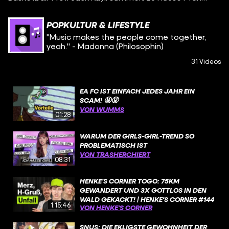
POPKULTUR & LIFESTYLE
"Music makes the people come together,
yeah." - Madonna (Philosophin)
31 Videos
EA FC IST EINFACH JEDES JAHR EIN
SCAM! 🤬😡
VON WUMMS
01:28
WARUM DER GIRLS-GIRL-TREND SO
PROBLEMATISCH IST
VON TRASHERCHIERT
08:31
HENKE'S CORNER TOGO: 75KM
GEWANDERT UND 3X GOTTLOS IN DEN
WALD GEKACKT! | HENKE'S CORNER #144
1:15:46
VON HENKE’S CORNER
SNUS: DIE EKLIGSTE GEWOHNHEIT DER