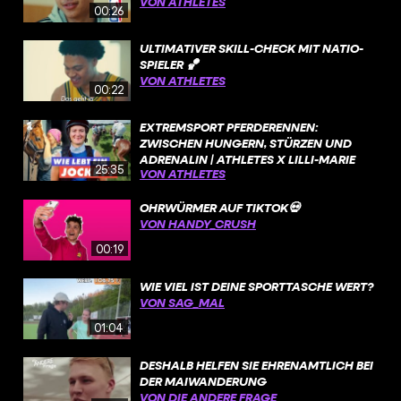
VON ATHLETES
00:26
ULTIMATIVER SKILL-CHECK MIT NATIO-
SPIELER 🏀
VON ATHLETES
00:22
EXTREMSPORT PFERDERENNEN:
ZWISCHEN HUNGERN, STÜRZEN UND
ADRENALIN | ATHLETES X LILLI-MARIE
25:35
VON ATHLETES
ENGELS
OHRWÜRMER AUF TIKTOK💀
VON HANDY_CRUSH
00:19
WIE VIEL IST DEINE SPORTTASCHE WERT?
VON SAG_MAL
01:04
DESHALB HELFEN SIE EHRENAMTLICH BEI
DER MAIWANDERUNG
VON DIE ANDERE FRAGE