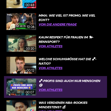
00:48
MMA: WIE VIEL IST PROMO, WIE VIEL
ECHT?
VON DIE ANDERE FRAGE
12:06
KAUM RESPEKT FÜR FRAUEN IM 🐎-
RENNSPORT?
VON ATHLETES
00:20
WELCHE SCHUHGRÖSSE HAT DIE 🏀-N
ATIO?
VON ATHLETES
00:12
🏀-PROFIS SIND AUCH NUR MENSCHEN
😅
VON ATHLETES
00:07
WAS VERDIENEN NBA-ROOKIES
MINDESTENS? 💰