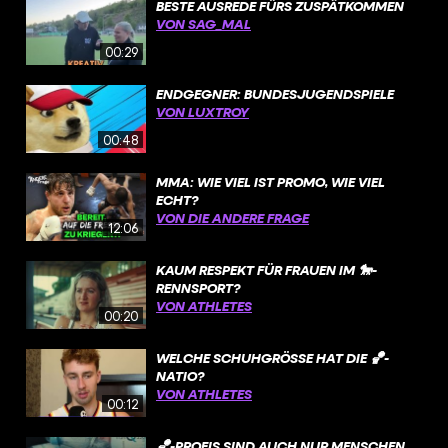
BESTE AUSREDE FÜRS ZUSPÄTKOMMEN
VON SAG_MAL
00:29
ENDGEGNER: BUNDESJUGENDSPIELE
VON LUXTROY
00:48
MMA: WIE VIEL IST PROMO, WIE VIEL
ECHT?
VON DIE ANDERE FRAGE
12:06
KAUM RESPEKT FÜR FRAUEN IM 🐎-
RENNSPORT?
VON ATHLETES
00:20
WELCHE SCHUHGRÖSSE HAT DIE 🏀-N
ATIO?
VON ATHLETES
00:12
🏀-PROFIS SIND AUCH NUR MENSCHEN