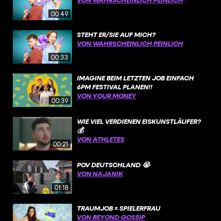
00:49
STEHT ER/SIE AUF MICH?
VON WAHRSCHEINLICH PEINLICH
00:33
IMAGINE BEIM LETZTEN JOB EINFACH
6PM FESTIVAL PLANEN!!
VON YOUR MONEY
00:39
WIE VIEL VERDIENEN EISKUNSTLÄUFER?
💰
VON ATHLETES
00:21
POV DEUTSCHLAND 😭
VON NAJANIK
01:18
TRAUMJOB = SPIELERFRAU
VON BEYOND GOSSIP