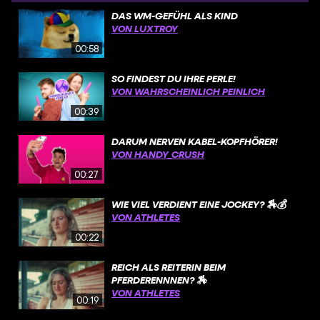
DAS WM-GEFÜHL ALS KIND
VON LUXTROY
00:58
SO FINDEST DU IHRE PERLE!
VON WAHRSCHEINLICH PEINLICH
00:39
DARUM NERVEN KABEL-KOPFHÖRER!
VON HANDY_CRUSH
00:27
WIE VIEL VERDIENT EINE JOCKEY? 🏇💰
VON ATHLETES
00:22
REICH ALS REITERIN BEIM
PFERDERENNNEN? 🏇
VON ATHLETES
00:19