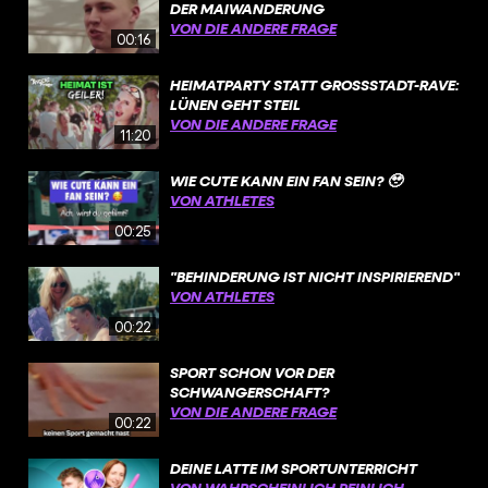
DER MAIWANDERUNG
VON DIE ANDERE FRAGE
00:16
HEIMATPARTY STATT GROSSSTADT-RAVE: L
ÜNEN GEHT STEIL
VON DIE ANDERE FRAGE
11:20
WIE CUTE KANN EIN FAN SEIN? 🥹
VON ATHLETES
00:25
"BEHINDERUNG IST NICHT INSPIRIEREND"
VON ATHLETES
00:22
SPORT SCHON VOR DER
SCHWANGERSCHAFT?
VON DIE ANDERE FRAGE
00:22
DEINE LATTE IM SPORTUNTERRICHT
VON WAHRSCHEINLICH PEINLICH