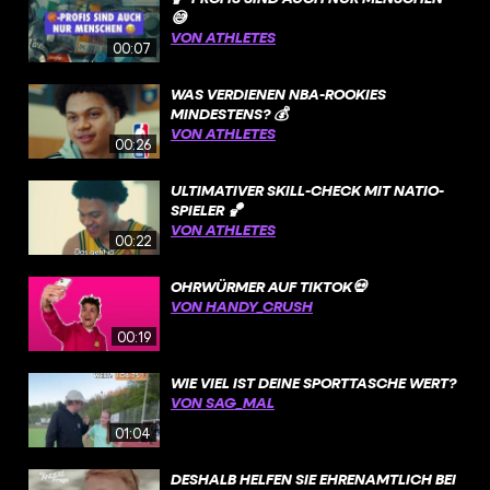
😅
VON ATHLETES
00:07
WAS VERDIENEN NBA-ROOKIES
MINDESTENS? 💰
VON ATHLETES
00:26
ULTIMATIVER SKILL-CHECK MIT NATIO-
SPIELER 🏀
VON ATHLETES
00:22
OHRWÜRMER AUF TIKTOK💀
VON HANDY_CRUSH
00:19
WIE VIEL IST DEINE SPORTTASCHE WERT?
VON SAG_MAL
01:04
DESHALB HELFEN SIE EHRENAMTLICH BEI