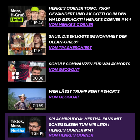
HENKE'S CORNER TOGO: 75KM
GEWANDERT UND 3X GOTTLOS IN DEN
WALD GEKACKT! | HENKE'S CORNER #144
1:15:46
VON HENKE’S CORNER
SNUS: DIE EKLIGSTE GEWOHNHEIT DER
CLEAN-GIRLS?
VON TRASHERCHIERT
12:54
SCHULE SCHWÄNZEN FÜR WM #SHORTS
VON GEOGOAT
00:38
WEN LÄSST TRUMP REIN? #SHORTS
VON GEOGOAT
00:59
SPLASHBRUDDA: HERTHA-FANS MIT
SCHEISSLEBEN TUN MIR LEID! | H
ENKE'S CORNER #141
1:35:19
VON HENKE’S CORNER