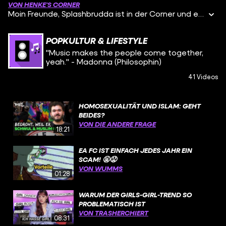
VON HENKE’S CORNER
Moin Freunde, Splashbrudda ist in der Corner und er verrät uns unter anderem, warum er für eine vermeintliche Football-Karriere sein Abitur abbrach, weshalb seine Videos so viral gehen und weshalb er das Angebot von Eintracht Spandau wegen totaler E-Sport-Ahnungslosigkeit fast ignoriert hätte. Viel Spaß!
POPKULTUR & LIFESTYLE
"Music makes the people come together,
yeah." - Madonna (Philosophin)
41 Videos
HOMOSEXUALITÄT UND ISLAM: GEHT
BEIDES?
VON DIE ANDERE FRAGE
18:21
EA FC IST EINFACH JEDES JAHR EIN
SCAM! 🤬😡
VON WUMMS
01:28
WARUM DER GIRLS-GIRL-TREND SO
PROBLEMATISCH IST
VON TRASHERCHIERT
08:31