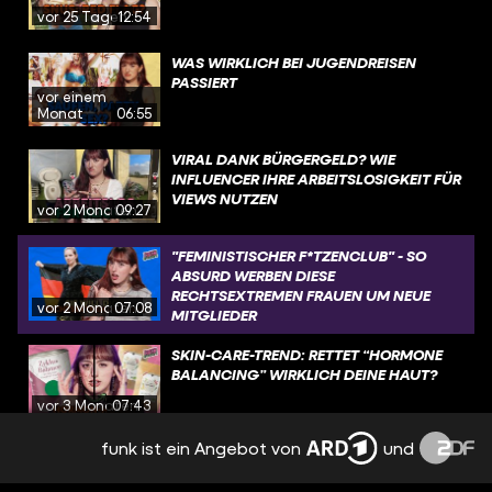
vor 25 Tagen
12:54
WAS WIRKLICH BEI JUGENDREISEN
PASSIERT
vor einem
Monat
06:55
VIRAL DANK BÜRGERGELD? WIE
INFLUENCER IHRE ARBEITSLOSIGKEIT FÜR
VIEWS NUTZEN
vor 2 Monaten
09:27
"FEMINISTISCHER F*TZENCLUB" - SO
ABSURD WERBEN DIESE
RECHTSEXTREMEN FRAUEN UM NEUE
vor 2 Monaten
07:08
MITGLIEDER
SKIN-CARE-TREND: RETTET “HORMONE
BALANCING” WIRKLICH DEINE HAUT?
vor 3 Monaten
07:43
funk ist ein Angebot von
und
KI-SONGS, FISCHBRÖTCHEN, FAKE NEWS:
WARUM GEHT DEUTSCHLAND
CRASHOUT WEGEN EINES WALS?