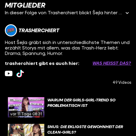
MITGLIEDER
In dieser Folge von Trasherchiert blickt Šejla hinter die vermeintlich süßen Videos von Lukreta und entdeckt organisierte Strukturen, die Frauen für rechtsextreme Inhalte begeistern sollen. Außerdem schaut sie sich die einfachen, aber effektiven Tricks an, mit denen die Lukreta-Videos viral gehen sollen.
TRASHERCHIERT
Host Šejla gräbt sich in unterschiedlichste Themen und
erzählt Storys mit allem, was das Trash-Herz liebt:
Drama, Spannung, Humor.
trasherchiert gibt es auch hier:
WAS HEISST DAS?
49 Videos
WARUM DER GIRLS-GIRL-TREND SO
PROBLEMATISCH IST
vor 11 Tagen
08:31
SNUS: DIE EKLIGSTE GEWOHNHEIT DER
CLEAN-GIRLS?