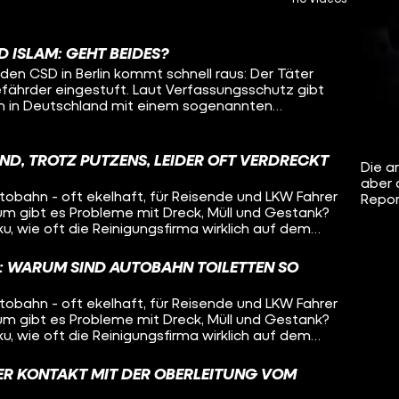
 ISLAM: GEHT BEIDES?
en CSD in Berlin kommt schnell raus: Der Täter
efährder eingestuft. Laut Verfassungsschutz gibt
n in Deutschland mit einem sogenannten
410 islamistische Gefährder. Sie alle eint unter
Q. Der Verfassungsschutz spricht von
ster Bestandteil aller islamistischen Ideologien". In
ND, TROTZ PUTZENS, LEIDER OFT VERDRECKT
Die an
Tugay, einen Ex-Salafisten. Er hatte sich dieser
aber 
 angeschlossen, um sich von seiner
tobahn - oft ekelhaft, für Reisende und LKW Fahrer
Repor
n. Er sagt: Deutschland muss sich endlich gegen
um gibt es Probleme mit Dreck, Müll und Gestank?
 und auch gegen die Queerfeindlichkeit, die
ku, wie oft die Reinigungsfirma wirklich auf dem
uber macht. Und was die Autobahn-GmbH als
exualität und Islam nicht zusammen. Wir
d
et ist Queerfeindlichkeit grundsätzlich unter
: WARUM SIND AUTOBAHN TOILETTEN SO
ls der Hälfte die Toiletten mit „mangelhaft" oder
tet. In NRW, wo auch wir für die Reportage
tobahn - oft ekelhaft, für Reisende und LKW Fahrer
einmal die Gesamtnote "gut". Die Autobahn
um gibt es Probleme mit Dreck, Müll und Gestank?
esweit für alle Autobahnen verantwortlich – und
ku, wie oft die Reinigungsfirma wirklich auf dem
ewirtschafteten Rastplätze. Das Putzen der
uber macht. Und was die Autobahn-GmbH als
rnehmen aber externe Reinigungsfirmen. Die
reien vor Ort kontrollieren die Arbeit nur. Allein
DER KONTAKT MIT DER OBERLEITUNG VOM
 Bund in diesem Jahr rund 22 Millionen Euro.