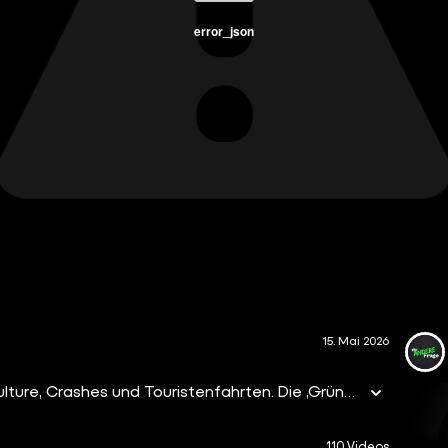
error_json
15. Mai 2026
Der Nürburgring: 24 Stunden-Rennen, Speed, Car Culture, Crashes und Touristenfahrten. Die ‚Grüne Hölle‘ gilt als eine der krassesten Rennstrecken der Welt mit rund 20 Kilometern Streckenlänge und über 70 Kurven.
110 Videos