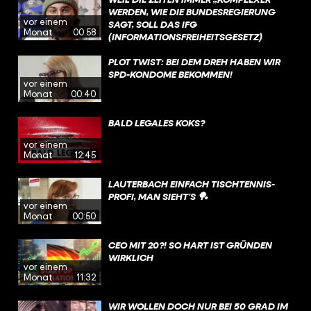
WERDEN, WIE DIE BUNDESREGIERUNG
vor einem
SAGT, SOLL DAS IFG
Monat
00:58
(INFORMATIONSFREIHEITSGESETZ)
GEÄNDERT WERDEN. INSBESONDERE DIE
BEREICHE „KRITISCHE INFRASTRUKTUR,
PLOT TWIST: BEI DEM DREH HABEN WIR
SPIONAGEABWEHR,
SPD-KONDOME BEKOMMEN!
vor einem
TERRORISMUSBEKÄMPFUNG (UND)
Monat
00:40
WISSENSCHAFTLICHEN FORSCHUNG“
SOLL SO MEHR GESCHÜTZT WERDEN.
BALD LEGALES KOKS?
vor einem
Monat
12:45
LAUTERBACH EINFACH TISCHTENNIS-
PROFI, MAN SIEHT’S 🏓
vor einem
Monat
00:50
CEO MIT 20?! SO HART IST GRÜNDEN
WIRKLICH
vor einem
Monat
11:32
WIR WOLLEN DOCH NUR BEI 50 GRAD IM