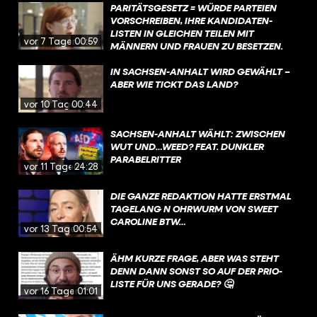
PARITÄTSGESETZ = WÜRDE PARTEIEN
VORSCHREIBEN, IHRE KANDIDATEN-
LISTEN IN GLEICHEN TEILEN MIT
vor 7 Tagen
00:59
MÄNNERN UND FRAUEN ZU BESETZEN.
DIESE VORGABE IST UMSTRITTEN, WEIL
SIE NACH ANSICHT EINIGER
IN SACHSEN-ANHALT WIRD GEWÄHLT –
STAATSRECHTLER DIE PARTEIEN IN IHREM
ABER WIE TICKT DAS LAND?
VON DER VERFASSUNG GARANTIERTEN
vor 10 Tagen
00:44
RECHT EINSCHRÄNKE, KANDIDATEN UND
KANDIDATINNEN FREI AUFZUSTELLEN.
SACHSEN-ANHALT WÄHLT: ZWISCHEN
WUT UND…WEED? FEAT. DUNKLER
PARABELRITTER
vor 11 Tagen
24:28
DIE GANZE REDAKTION HATTE ERSTMAL
TAGELANG N OHRWURM VON SWEET
CAROLINE BTW…
vor 13 Tagen
00:54
ÄHM KURZE FRAGE, ABER WAS STEHT
DENN DANN SONST SO AUF DER PRIO-
LISTE FÜR UNS GERADE? 🤔
vor 16 Tagen
01:01