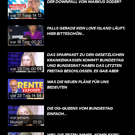
DER DOWNFALL VON MARKUS SÖDER?
vor 17 Tagen
14:13
FALLS GERADE KEIN LOVE ISLAND LÄUFT,
HIER BITTESCHÖN...
vor 18 Tagen
00:20
DAS SPARPAKET ZU DEN GESETZLICHEN
KRANKENKASSEN KOMMT! BUNDESTAG
UND BUNDESRAT HABEN DAS LETZTEN
vor 23 Tagen
00:54
FREITAG BESCHLOSSEN. ES GAB ABER
VIEL GEGENWIND, VOR ALLEM DIE
ÄNDERUNGEN BEI DER PSYCHOTHERAPIE
WAS DIE NEUEN PLÄNE FÜR UNS
WURDEN SCHARF KRITISIERT. DIE
BEDEUTEN
REGIERUNG MÖCHTE NACH DER
vor 23 Tagen
14:54
SOMMERPAUSE JETZT ÜBER
SONDERREGELUNGEN SPRECHEN, DIE
DIE OG-QUEENS VOM BUNDESTAG
DAS GESETZ EIN BISSCHEN LOCKERN
EINFACH...
SOLLEN – IM FOKUS STEHEN DA AUCH
vor einem
KINDER UND JUGENDLICHE.
Monat
01:01
WEIL DIE ZEITEN IMMER „KOMPLEXER“