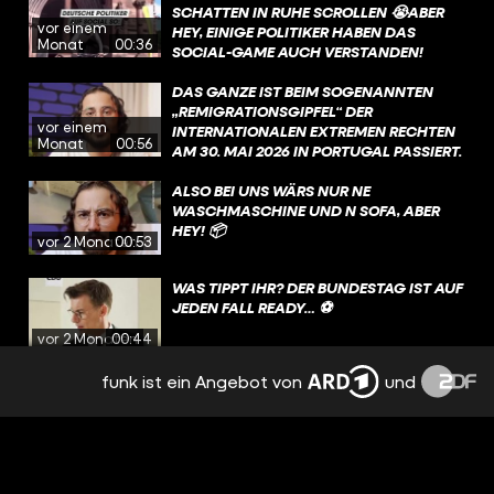
SCHATTEN IN RUHE SCROLLEN 😭ABER
vor einem
HEY, EINIGE POLITIKER HABEN DAS
Monat
00:36
SOCIAL-GAME AUCH VERSTANDEN!
DAS GANZE IST BEIM SOGENANNTEN
„REMIGRATIONSGIPFEL“ DER
vor einem
INTERNATIONALEN EXTREMEN RECHTEN
Monat
00:56
AM 30. MAI 2026 IN PORTUGAL PASSIERT.
GEPLANT WURDE DAS EVENT UNTER
ANDEREM VON MARTIN SELLNER, EINEM
ALSO BEI UNS WÄRS NUR NE
RECHTSEXTREMEN AKTIVISTEN AUS
WASCHMASCHINE UND N SOFA, ABER
ÖSTERREICH.
HEY! 📦
vor 2 Monaten
00:53
WAS TIPPT IHR? DER BUNDESTAG IST AUF
JEDEN FALL READY… ⚽️
vor 2 Monaten
00:44
funk ist ein Angebot von
und
FÜHLT SICH DIE ZUKUNFT IN
DEUTSCHLAND FÜR EUCH AUCH AN WIE
EIN VERTROCKNETES TOASTBROT? 🤔
vor 2 Monaten
00:50
SO BEDROHT SIND QUEERE MENSCHEN